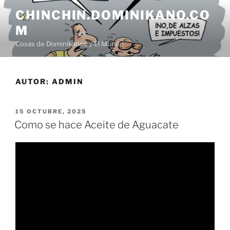
Saltar
CHINCHIN.DOMINIKANO.CO
al
M
contenido
Cosas de Dominikanos y El Mundo
AUTOR:
ADMIN
PUBLICADO
15 OCTUBRE, 2025
EL
Como se hace Aceite de Aguacate